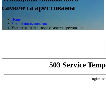
самолета арестованы
Home
Безопасность полетов
Угонщики ливийского самолета арестованы