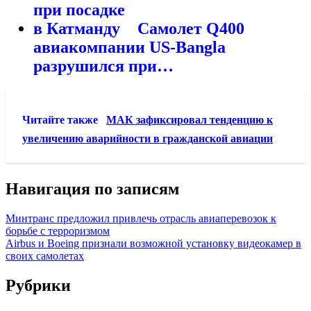
Самолет Q400
авиакомпании US-Bangla
разрушился при…
Читайте также
МАК зафиксировал тенденцию к
увеличению аварийности в гражданской авиации
Навигация по записям
Минтранс предложил привлечь отрасль авиаперевозок к
борьбе с терроризмом
Airbus и Boeing признали возможной установку видеокамер в
своих самолетах
Рубрики