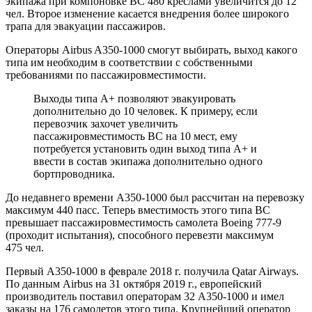
экипажа при компоновке ВС 480 креслами увеличится до 12
чел. Второе изменение касается внедрения более широкого
трапа для эвакуации пассажиров.
Операторы Airbus A350-1000 смогут выбирать, выход какого
типа им необходим в соответствии с собственными
требованиями по пассажировместимости.
Выходы типа А+ позволяют эвакуировать
дополнительно до 10 человек. К примеру, если
перевозчик захочет увеличить
пассажировместимость ВС на 10 мест, ему
потребуется установить один выход типа А+ и
ввести в состав экипажа дополнительно одного
бортпроводника.
До недавнего времени A350-1000 был рассчитан на перевозку
максимум 440 пасс. Теперь вместимость этого типа ВС
превышает пассажировместимость самолета Boeing 777-9
(проходит испытания), способного перевезти максимум
475 чел.
Первый A350-1000 в феврале 2018 г. получила Qatar Airways.
По данным Airbus на 31 октября 2019 г., европейский
производитель поставил операторам 32 A350-1000 и имел
заказы на 176 самолетов этого типа. Крупнейший оператор