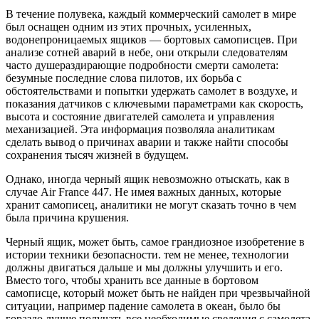
В течение полувека, каждый коммерческий самолет в мире
был оснащен одним из этих прочных, усиленных,
водонепроницаемых ящиков — бортовых самописцев. При
анализе сотней аварий в небе, они открыли следователям
часто душераздирающие подробности смерти самолета:
безумные последние слова пилотов, их борьба с
обстоятельствами и попытки удержать самолет в воздухе, и
показания датчиков с ключевыми параметрами как скорость,
высота и состояние двигателей самолета и управления
механизацией. Эта информация позволяла аналитикам
сделать вывод о причинах аварии и также найти способы
сохранения тысяч жизней в будущем.
Однако, иногда черный ящик невозможно отыскать, как в
случае Air France 447. Не имея важных данных, которые
хранит самописец, аналитики не могут сказать точно в чем
была причина крушения.
Черный ящик, может быть, самое грандиозное изобретение в
истории техники безопасности. тем не менее, технологии
должны двигаться дальше и мы должны улучшить и его.
Вместо того, чтобы хранить все данные в бортовом
самописце, который может быть не найден при чрезвычайной
ситуации, например падение самолета в океан, было бы
гораздо лучше получать все необходимые сведения с самолета