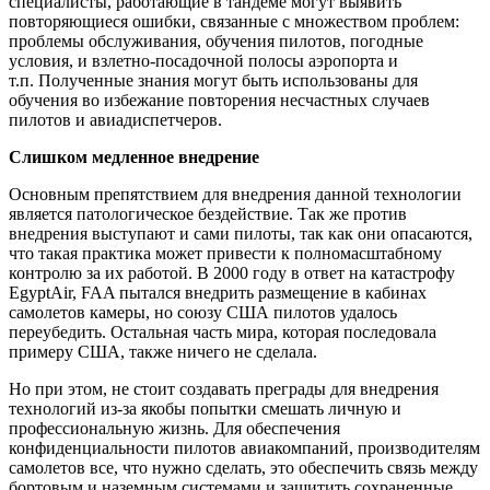
специалисты, работающие в тандеме могут выявить
повторяющиеся ошибки, связанные с множеством проблем:
проблемы обслуживания, обучения пилотов, погодные
условия, и взлетно-посадочной полосы аэропорта и
т.п. Полученные знания могут быть использованы для
обучения во избежание повторения несчастных случаев
пилотов и авиадиспетчеров.
Слишком медленное внедрение
Основным препятствием для внедрения данной технологии
является патологическое бездействие. Так же против
внедрения выступают и сами пилоты, так как они опасаются,
что такая практика может привести к полномасштабному
контролю за их работой. В 2000 году в ответ на катастрофу
EgyptAir, FAA пытался внедрить размещение в кабинах
самолетов камеры, но союзу США пилотов удалось
переубедить. Остальная часть мира, которая последовала
примеру США, также ничего не сделала.
Но при этом, не стоит создавать преграды для внедрения
технологий из-за якобы попытки смешать личную и
профессиональную жизнь. Для обеспечения
конфиденциальности пилотов авиакомпаний, производителям
самолетов все, что нужно сделать, это обеспечить связь между
бортовым и наземным системами и защитить сохраненные