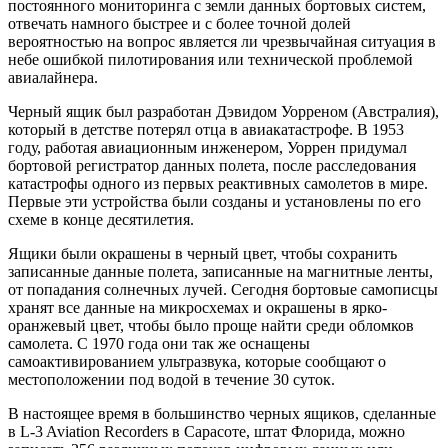
постоянного мониторинга с земли данных бортовых систем,
отвечать намного быстрее и с более точной долей
вероятностью на вопрос является ли чрезвычайная ситуация в
небе ошибкой пилотирования или технической проблемой
авиалайнера.
Черный ящик был разработан Дэвидом Уорреном (Австралия),
который в детстве потерял отца в авиакатастрофе. В 1953
году, работая авиационным инженером, Уоррен придумал
бортовой регистратор данных полета, после расследования
катастрофы одного из первых реактивных самолетов в мире.
Первые эти устройства были созданы и установлены по его
схеме в конце десятилетия.
Ящики были окрашены в черный цвет, чтобы сохранить
записанные данные полета, записанные на магнитные ленты,
от попадания солнечных лучей. Сегодня бортовые самописцы
хранят все данные на микросхемах и окрашены в ярко-
оранжевый цвет, чтобы было проще найти среди обломков
самолета. С 1970 года они так же оснащены
самоактивированием ультразвука, которые сообщают о
местоположении под водой в течение 30 суток.
В настоящее время в большинство черных ящиков, сделанные
в L-3 Aviation Recorders в Сарасоте, штат Флорида, можно