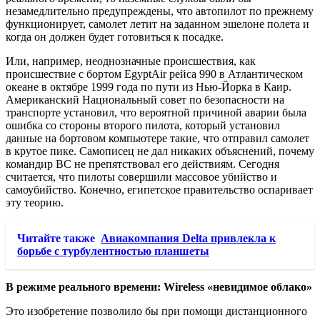
незамедлительно предупреждены, что автопилот по прежнему
функционирует, самолет летит на заданном эшелоне полета и
когда он должен будет готовиться к посадке.
Или, например, неоднозначные происшествия, как
происшествие с бортом EgyptAir рейса 990 в Атлантическом
океане в октябре 1999 года по пути из Нью-Йорка в Каир.
Американский Национальный совет по безопасности на
транспорте установил, что вероятной причиной аварии была
ошибка со стороны второго пилота, который установил
данные на бортовом компьютере такие, что отправил самолет
в крутое пике. Самописец не дал никаких объяснений, почему
командир ВС не препятствовал его действиям. Сегодня
считается, что пилоты совершили массовое убийство и
самоубийство. Конечно, египетское правительство оспаривает
эту теорию.
Читайте также
Авиакомпания Delta привлекла к
борьбе с турбулентностью планшеты
В режиме реального времени: Wireless «невидимое облако»
Это изобретение позволило бы при помощи дистанционного