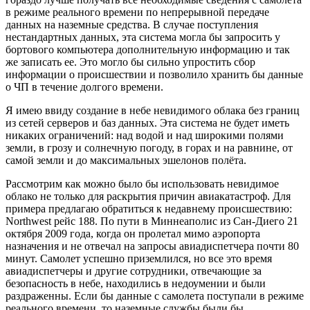
в режиме реального времени по непрерывной передаче
данных на наземные средства. В случае поступления
нестандартных данных, эта система могла бы запросить у
бортового компьютера дополнительную информацию и так
же записать ее. Это могло бы сильно упростить сбор
информации о происшествии и позволило хранить бы данные
о ЧП в течение долгого времени.
Я имею ввиду создание в небе невидимого облака без границ
из сетей серверов и баз данных. Эта система не будет иметь
никаких ограничений: над водой и над широкими полями
земли, в грозу и солнечную погоду, в горах и на равнине, от
самой земли и до максимальных эшелонов полёта.
Рассмотрим как можно было бы использовать невидимое
облако не только для раскрытия причин авиакатастроф. Для
примера предлагаю обратиться к недавнему происшествию:
Northwest рейс 188. По пути в Миннеаполис из Сан-Диего 21
октября 2009 года, когда он пролетал мимо аэропорта
назначения и не отвечал на запросы авиадиспетчера почти 80
минут. Самолет успешно приземлился, но все это время
авиадиспетчеры и другие сотрудники, отвечающие за
безопасность в небе, находились в недоумении и были
раздраженны. Если бы данные с самолета поступали в режиме
реального времени, то наземные службы были бы